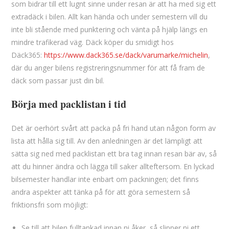
som bidrar till ett lugnt sinne under resan är att ha med sig ett
extradäck i bilen. Allt kan hända och under semestern vill du
inte bli stående med punktering och vänta på hjälp längs en
mindre trafikerad väg. Däck köper du smidigt hos
Däck365:
https://www.dack365.se/dack/varumarke/michelin
,
där du anger bilens registreringsnummer för att få fram de
däck som passar just din bil.
Börja med packlistan i tid
Det är oerhört svårt att packa på fri hand utan någon form av
lista att hålla sig till. Av den anledningen är det lämpligt att
sätta sig ned med packlistan ett bra tag innan resan bär av, så
att du hinner ändra och lägga till saker allteftersom. En lyckad
bilsemester handlar inte enbart om packningen; det finns
andra aspekter att tänka på för att göra semestern så
friktionsfri som möjligt:
Se till att bilen fulltankad innan ni åker, så slipper ni ett