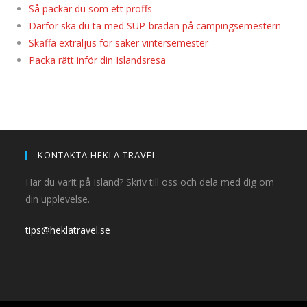
Så packar du som ett proffs
Därför ska du ta med SUP-brädan på campingsemestern
Skaffa extraljus för säker vintersemester
Packa rätt inför din Islandsresa
KONTAKTA HEKLA TRAVEL
Har du varit på Island? Skriv till oss och dela med dig om
din upplevelse.
tips@heklatravel.se