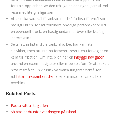
första stopp enbart av den tråkiga anledningen (särskilt vid
resa med lite gnälliga barn).
All last ska vara väl förankrad med så få lösa föremål som
möjligt i bilen, för att förhindra onödiga personskador vid
en eventuell krock, en hastig undanmanöver eller kraftig
inbromsning.
Se till att ni hittar dit ni tänkt åka. Det här kan låta
självklart, men att inte ha förberett resrutten i förväg är en
källa till irritation. Om inte bilen har en
inbyggd navigator
,
använd en extern navigator eller mobiltelefon för att säkert
hitta resmålet. En klassisk vägkarta fungerar också för
att
hitta intressanta rutter
, eller åtminstone för att få en
överblick.
Related Posts:
Packa rätt till tågluffen
Så packar du inför vandringen på Island