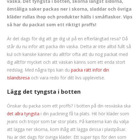
väska. Det tyngsta i botten, skorna längst sidorna,
ömtåliga saker packas ner i skorna, sladdar och övriga
kläder rullas ihop och produkter hälls i småflaskor. Vips
så har du packat som ett riktigt proffs!
Är det dags för dig att ge dig ut på en efterlängtad resa? Då
står du nu inför att packa din väska. Detta är inte alltid fullt så
kul och kanske känner du alltför ofta att du nog packat med
dig alltför mycket och att väskan känns som ett enda stort
nedslag. Med några tips kan du
packa rätt inför din
Islandsresa
och vara redo för ditt livs upplevelse.
Lägg det tyngsta i botten
Önskar du packa som ett proffs? I botten på din resväska ska
det allra tyngsta
i din packning få ta plats. Hit hör kläder som
jeans och tröjor som tar stor plats. På kanterna kan du välja
att lägga ner skorna, kom ihåg att lägga dessa i plastpåsar.
Nu är det dags för övriga kläder. Ett super tips för den som