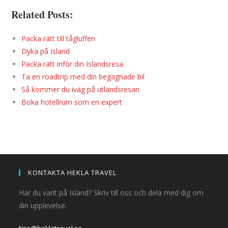
Related Posts:
Packa rätt till tågluffen
Dyka på Island
Packa rätt inför din Islandsresa
Ta en roadtrip med din begagnade bil
Så kommer du iväg på utlandsresan
Boka hotellrum som en expert
KONTAKTA HEKLA TRAVEL
Har du varit på Island? Skriv till oss och dela med dig om
din upplevelse.