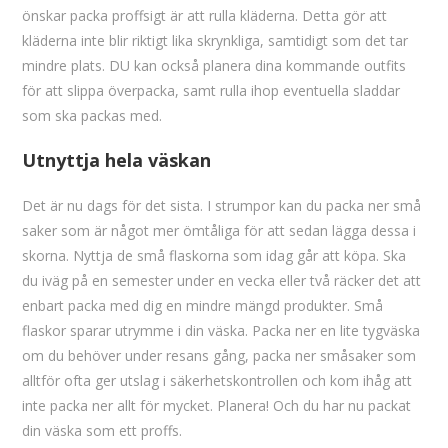
önskar packa proffsigt är att rulla kläderna. Detta gör att
kläderna inte blir riktigt lika skrynkliga, samtidigt som det tar
mindre plats. DU kan också planera dina kommande outfits
för att slippa överpacka, samt rulla ihop eventuella sladdar
som ska packas med.
Utnyttja hela väskan
Det är nu dags för det sista. I strumpor kan du packa ner små
saker som är något mer ömtåliga för att sedan lägga dessa i
skorna. Nyttja de små flaskorna som idag går att köpa. Ska
du iväg på en semester under en vecka eller två räcker det att
enbart packa med dig en mindre mängd produkter. Små
flaskor sparar utrymme i din väska. Packa ner en lite tygväska
om du behöver under resans gång, packa ner småsaker som
alltför ofta ger utslag i säkerhetskontrollen och kom ihåg att
inte packa ner allt för mycket. Planera! Och du har nu packat
din väska som ett proffs.